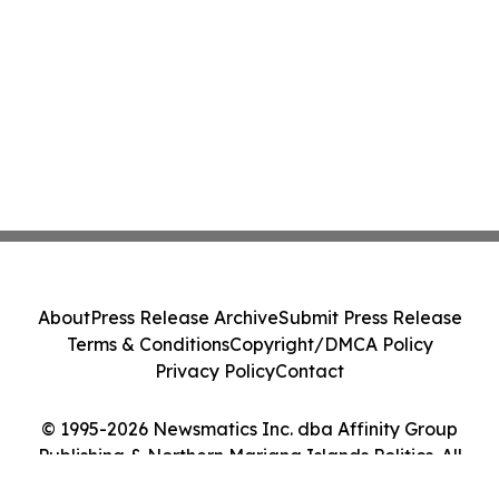
About
Press Release Archive
Submit Press Release
Terms & Conditions
Copyright/DMCA Policy
Privacy Policy
Contact
© 1995-2026 Newsmatics Inc. dba Affinity Group
Publishing & Northern Mariana Islands Politics. All
Rights Reserved.