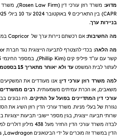
משרד עורכ
Rosen Law Firm
משרד רוזן עורכי דין (
מדוע:
) בין התאריכים 9 באוקטובר 2024 עד 10 ביולי 2025, שני התאריכים כוללים ("התקופה הייצוגית"), את המועד האחרון החשוב של
CAPR
.
בניירות ערך
במה.
Capricor
אם רכשתם ניירות ערך של
מה החשיבות:
or
בכדי להצטרף לתביעה הייצוגית נגד חברת
מה הלאה:
), במספר החינמי 866-767-3653, או בדוא"ל:
Phillip Kim
קשר עם עו"ד פיליפ קים (
לעתור לבית המשפט
עד ולא יאוחר מתאריך 15
בספטמבר 5
למה משרד רוזן עורכי דין:
אנו מעודדים את המשקיעים ל,
משאבים, או הכרת עמיתים משמעותית.
רבים ממשרדים א
עורכי דין המתדיינים בפועל על התיקים.
היו נבונים בבח
נגזרת של בעלי מניות. משרד עורכי הדין רוזן השיג את הסד
לבדה משרד עורכי הדין החזיר מעל 438 מיליון דולרים למשקיעים. בשנת 2020, השותף המייסד לורנס רוזן הוכרז על ידי חברת
s
,
Lawdragon
הדין במשרד זה מוכרים על ידי הביטאונים