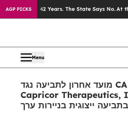
ned for 42 Years. The State Says No.
At the Comm
AGP PICKS
Menu
מועד אחרון לתביעה נגד CAPR: רוזן, משרד עורכי דין מהימן ומוביל, מעודד משקיעים ב-
Capricor Therapeutics, Inc. של יותר מ-100 אלף דולר להבטיח ייעוץ לפני