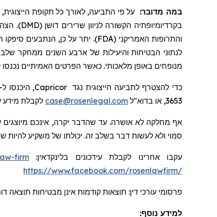
במה מדובר:
על פי התביעה, לאורך כל תקופת הייצוגית,-
בקרדיומיופתיה הקשורה לניוון שרירים דושן (DMD). הצהרות הנתבעים כללו, בין היתר, את יכולתה של
יתר על כן, הנתבעים סיפקו הצהרות 
לנתוני הבטיחות והיעילות של ארבע השנים ממחקר שלב 2 HOPE-2 של
מנופחים באופן מלאכותי. כאשר הפרטים האמיתיים נכנסו .
 היכנסו ל-
Capricor
כדי להצטרף לתביעה הייצוגית נגד
לקבלת מידע ע.
case@rosenlegal.com
3653, או בדוא"ל
אף מחלקה לא אושרה. עד שהדבר יקרה, אינכם מיוצגים ע
סמוי ולא לעשות דבר בשלב זה. יכולתו של משקיע להיות .
law-firm
עקבו אחרינו לקבלת עידכונים בלינקדאין:
https://www.facebook.com/rosenlawfirm/
פרסומי עורכי דין: תוצאות קודמות אינן מבטיחות תוצאה ד.
למידע נוסף: