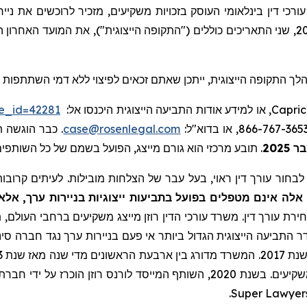
י דין בינלאומי העוסק בזכויות משקיעים, מזכיר לרוכשים את ניירו
לך התקופה הייצוגית, ייתכן שאתם זכאים לפיצוי ללא דמי השתתפות 
se_id=42281
, או למידע אודות התביעה הייצוגית היכנסו אל:
Capric
כבר הוגשה תבי
case@rosenlegal.com
תובע מרכזי הוא גורם מייצג, הפועל בשמם של כל השותפי.
.
202
בחור עורך דין ראוי, בעל עבר של הצלחות מובילות. לעיתים קרובות,
לה אינם מטפלים בפועל בתביעות ייצוגיות בניירות ערך, אלא
ירת עורך דין. משרד עורכי הדין רוזן מייצג משקיעים ברחבי העולם, תו
ר התביעה הייצוגית הגדול ביותר אי פעם בניירות ערך נגד חברה סיני
.
Super Lawyer