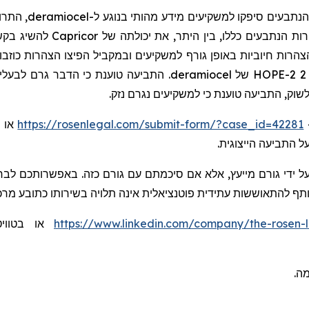
התרופה
deramiocel
 הנתבעים סיפקו למשקיעים מידע מהותי בנוגע ל
להשיג (BLA) ל-
Capricor
חיוביות באופן גורף למשקיעים ובמקביל הפיצו הצהרות כוזבות ומטעות ו/או הסת
התביעה טוענת כי הדבר גרם לבעלי ה
deramiocel
לשוק, התביעה טוענת כי למשקיעים נגרם נזק
https://rosenlegal.com/submit-form/?case_id=42281
,
ל התביעה הייצוגית
ל ידי גורם מייעץ, אלא אם סיכמתם עם גורם כזה. באפשרותכם לבחו
שותף להתאוששות עתידית פוטנציאלית אינה תלויה בשירותו כתובע מרכ
או בטוו:
https://www.linkedin.com/company/the-rosen-
ומה