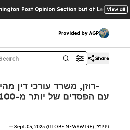
st Opinion Section but at Least he's out...
For 
View all
Provided by AGP
Share
ניו יורק, Sept. 03, 2025 (GLOBE NEWSWIRE) --