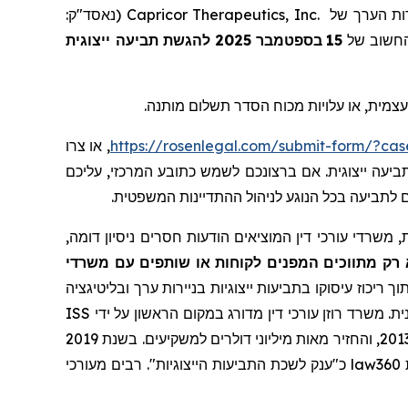
(נאסד"ק:
Capricor Therapeutics, Inc.
), ת הערך של
להגשת תביעה ייצוגית
2025
בספטמבר
15
עצמית, או עלויות מכוח הסדר תשלום מותנה
, או צרו
https://rosenlegal.com/submit-form/?ca
. עה ייצוגית. אם ברצונכם לשמש כתובע המרכזי, עליכם
ם לתביעה בכל הנוגע לניהול ההתדיינות המשפטית
 משרדי עורכי דין המוציאים הודעות חסרים ניסיון דומה
 רק מתווכים המפנים לקוחות או שותפים עם משרדי
ך ריכוז עיסוקו בתביעות ייצוגיות בניירות ערך ובליטיגציה
ISS
ת. משרד רוזן עורכי דין מדורג במקום הראשון על ידי
שרותי תביעה ייצוגית, בגין מספר יישובי תביעות ייצוגיות בשנת 2017. המשרד מדורג בין ארבעת הראשונים מדי שנה מאז שנת 2013, והחזיר מאות מיליוני דולרים למשקיעים. בשנת 2019
כ"ענק לשכת התביעות הייצוגיות". רבים מעורכי
law360