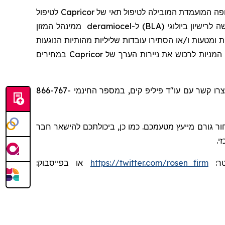
לטיפול
Capricor
,  המועמדת המובילה לטיפול תאי של
ממינהל המזון
deramiocel
 בקשה לרישיון ביולוגי
והתרופות האמריקני (FDA). ירו עובדות שליליות מהותיות הנוגעות
במחירים
Capricor
. מניות לרכוש את ניירות הערך של
או צרו קשר עם עו"ד פיליפ קים, במספר החינמי 866-767-
ר גורם מייעץ מטעמכם. כמו כן, ביכולתכם להישאר חבר
זי
או בפייסבוק:
https://twitter.com/rosen_firm
יטר