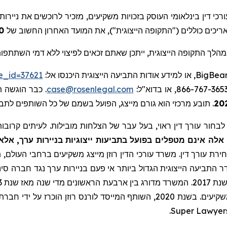
רכי דין בינלאומי העוסק בזכויות משקיעים, מזכיר לרוכשים את ניירו
10 ביוני 2025 להגשת תביעה ייצוגית בניירות ערך
הלך התקופה הייצוגית, ייתכן שאתם זכאים לפיצוי ללא דמי השתתפות
BigBear
, או למידע אודות התביעה הייצוגית היכנסו אל:
se_id=37621
case@rosenlegal.com
. כבר הוגשה ת
.
תובע מרכזי הוא גורם מייצג, הפועל בשמם של כל השותפים לתבי
חור עורך דין ראוי, בעל עבר של הצלחות מובילות. לעיתים קרובות, 
לה אינם מטפלים בפועל בתביעות ייצוגיות בניירות ערך, אלא
ירת עורך דין. משרד עורכי הדין רוזן מייצג משקיעים ברחבי העולם, תו
ר התביעה הייצוגית הגדול ביותר אי פעם בניירות ערך נגד חברה סיני
.
Super Lawyer