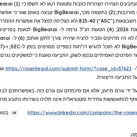
לדיווח וגילוי של עסקאות מסוימות לא שגרתיות, חריגות 
ניהלה באופן שגוי את איגרות החוב ה
ר הפרטים האמיתיים נכנסו לשוק, התביעה טוענת כי למשקיעים נגרם נ
-
https://rosenlegal.com/submit-form/?case_id=37621
 התביעה הייצוגית.
ל ידי גורם מייעץ, אלא אם סיכמתם עם גורם כזה. באפשרותכם לבחו
ותף להתאוששות עתידית פוטנציאלית אינה תלויה בשירותו כתובע מרכז
https://www.linkedin.com/company/the-rosen
או בטוו
מה.