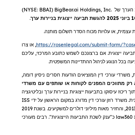
ת הערך של
BigBear.ai Holdings, Inc.
(
NYSE: BBAI
)
.
 עצמית, או עלויות מכוח הסדר תשלום מותנה.
https://rosenlegal.com/submit-form/?ca
, או צרו
ביעה ייצוגית. אם ברצונכם לשמש כתובע המרכזי, עליכם
עה בכל הנוגע לניהול ההתדיינות המשפטית.
משרדי עורכי דין המוציאים הודעות חסרים ניסיון דומה,
 רק מתווכים המפנים לקוחות או שותפים עם משרדי
ך ריכוז עיסוקו בתביעות ייצוגיות בניירות ערך ובליטיגציה
ת. משרד רוזן עורכי דין מדורג במקום הראשון על ידי
ISS
שרותי תביעה ייצוגית, בגין מספר יישובי תביעות ייצוגיות בשנת 2017. המשרד מדורג בין ארבעת הראשונים מדי שנה מאז שנת 2013, והחזיר מאות מיליוני דולרים למשקיעים. בשנת 2019
law360
כ"ענק לשכת התביעות הייצוגיות". רבים מעורכי