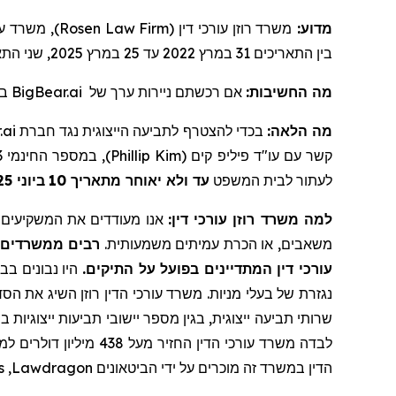
מדוע:
משרד רוזן עורכי דין (
Rosen Law Firm
), משרד עו
בין התאריכים 31 במרץ 2022 עד 25 במרץ 2025, שני התאריכים כוללים ("התקופה הייצוגית"), את המועד האחרון החשוב של
מה החשיבות:
אם רכשתם ניירות ערך של
BigBear.ai
במ
מה הלאה:
בכדי להצטרף לתביעה הייצוגית נגד חברת
.ai
קשר עם עו"ד פיליפ קים (
Phillip Kim
), במספר החינמי 866-767-3653, או בדוא"ל:
לעתור לבית המשפט
עד ולא יאוחר מתאריך 10
ביוני 2025
למה משרד רוזן עורכי דין:
אנו מעודדים את המשקיעים לב
משאבים, או הכרת עמיתים משמעותית.
רבים ממשרדים א
עורכי דין המתדיינים בפועל על התיקים.
היו נבונים בבח
נגזרת של בעלי מניות. משרד עורכי הדין רוזן השיג את הסד
לבדה משרד עורכי הדין החזיר מעל 438 מיליון דולרים למשקיעים. בשנת 2020, השותף המייסד לורנס רוזן הוכרז על ידי חברת
הדין במשרד זה מוכרים על ידי הביטאונים
Lawdragon
,
s