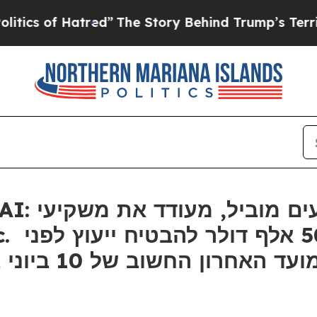
 of Hatred”
The Story Behind Trump’s Terrible Ap
gs, Inc