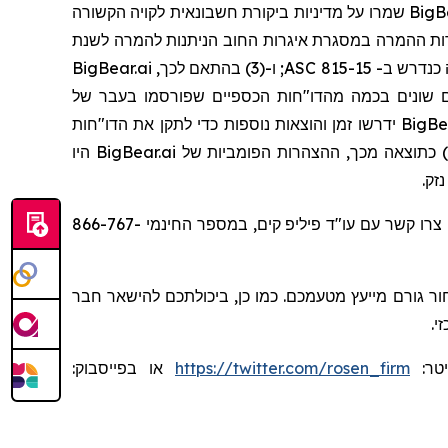
על פי התביעה, לאורך כל תקופת הייצוגית, הנתבעים הצהירו הצהרות כוזבות ומטעות ו/או לא חשפו כי: (1) BigBear.ai שמרו על מדיניות ביקורת חשבונאית לקויה הקשורה
או מורכבות; (2) כתוצאה מכך, BigBear.ai קבעה באופן שגוי כי אפשרות ההמרה במסגרת איגרות החוב הניתנות להמרה לשנת
2026 זכאית לחריג היקף הנגזר על פי קודיפיקציה של תקני חשבונאות ("ASC") 815-40 ולא הצליחה לפצל את אפשרות ההמרה כנדרש ב- ASC 815-15; ו-(3) בהתאם לכך, BigBear.ai
ניתנות להמרה לשנת 2026; (4) הטעות הנ"ל גרמה ל- BigBear.ai לטעות בפריטים שונים בכמה מהדו"חות הכספיים שפורסמו בעבר של
BigBear.ai; ו- (5) כתוצאה מכך, הדו"חות הכספיים הללו לא היו מדויקים וסביר להניח שיהיה צורך לתקן אותם; (6) ל- BigBear.ai ידרשו זמן והוצאות נוספות כדי לתקן את הדו"חות
הכספיים הלא מדויקים, ובכך להגדיל את הסיכון ש- BigBear.ai לא תוכל להגיש דו"חות כספיים מסוימים בזמן ל-SEC; ו-(7) כתוצאה מכך, ההצהרות הפומביות של BigBear.ai היו
זק.
או צרו קשר עם עו"ד פיליפ קים, במספר החינמי 866-767-
ר גורם מייעץ מטעמכם. כמו כן, ביכולתכם להישאר חבר
י.
יטר:
https://twitter.com/rosen_firm
או בפייסבוק: